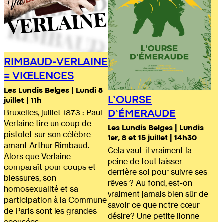
RIMBAUD-VERLAINE
= VIŒLENCES
Les Lundis Belges | Lundi 8
L’OURSE
juillet | 11h
D’ÉMERAUDE
Bruxelles, juillet 1873 : Paul
Verlaine tire un coup de
Les Lundis Belges | Lundis
pistolet sur son célèbre
1er, 8 et 15 juillet | 14h30
amant Arthur Rimbaud.
Cela vaut-il vraiment la
Alors que Verlaine
peine de tout laisser
comparaît pour coups et
derrière soi pour suivre ses
blessures, son
rêves ? Au fond, est-on
homosexualité et sa
vraiment jamais bien sûr de
participation à la Commune
savoir ce que notre cœur
de Paris sont les grandes
désire? Une petite lionne
accusées…