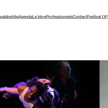
vals
Invités
Agenda
Le blog
Professionnels
Contact
Festival O