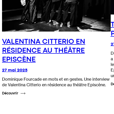
VALENTINA CITTERIO EN
2
RÉSIDENCE AU THÉÂTRE
D
EPISCÈNE
a
l
27 mai 2025
E
u
Dominique Fourcade en mots et en gestes. Une interview
D
de Valentina Citterio en résidence au théâtre Episcène.
Découvrir