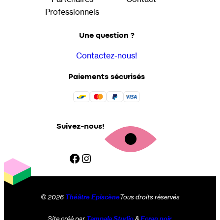
Professionnels
Une question ?
Contactez-nous!
Paiements sécurisés
Suivez-nous!
Facebook
Instagram
© 2026
Théâtre Episcène
Tous droits réservés
Site créé par
Tampala Studio
&
Ecran noir
.