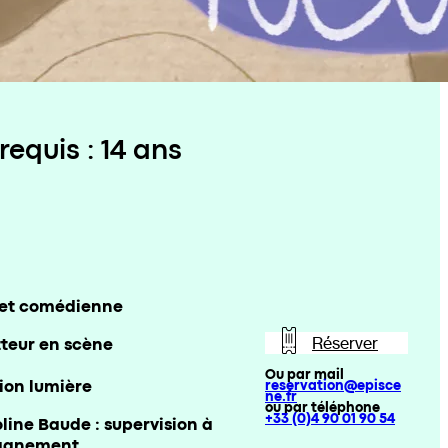
equis : 14 ans
e et comédienne
tteur en scène
Réserver
Ou par mail
ion lumière
reservation@episce
ne.fr
ou par téléphone
+33 (0)4 90 01 90 54
line Baude : supervision à
pagnement