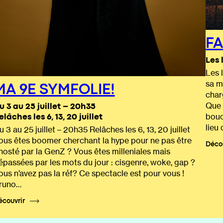
FA
Les 
Les 
MA 9E SYMFOLIE!
sa m
char
u 3 au 25 juillet – 20h35
Que 
elâches les 6, 13, 20 juillet
bouc
lieu
u 3 au 25 juillet – 20h35 Relâches les 6, 13, 20 juillet
ous êtes boomer cherchant la hype pour ne pas être
Déco
hosté par la GenZ ? Vous êtes milleniales mais
épassées par les mots du jour : cisgenre, woke, gap ?
ous n’avez pas la réf? Ce spectacle est pour vous !
runo…
écouvrir