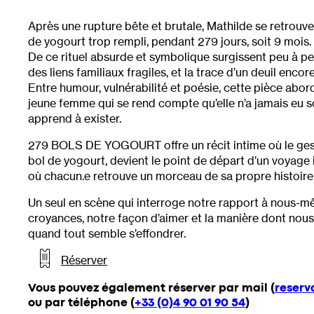
Après une rupture bête et brutale, Mathilde se retrouv
de yogourt trop rempli, pendant 279 jours, soit 9 mois.
De ce rituel absurde et symbolique surgissent peu à peu
des liens familiaux fragiles, et la trace d’un deuil encor
Entre humour, vulnérabilité et poésie, cette pièce abo
jeune femme qui se rend compte qu’elle n’a jamais eu so
apprend à exister.
279 BOLS DE YOGOURT offre un récit intime où le gest
bol de yogourt, devient le point de départ d’un voyage i
où chacun.e retrouve un morceau de sa propre histoire
Un seul en scène qui interroge notre rapport à nous-mê
croyances, notre façon d’aimer et la manière dont no
quand tout semble s’effondrer.
Réserver
Vous pouvez également réserver par mail (
reserv
ou par téléphone (
+33 (0)4 90 01 90 54
)