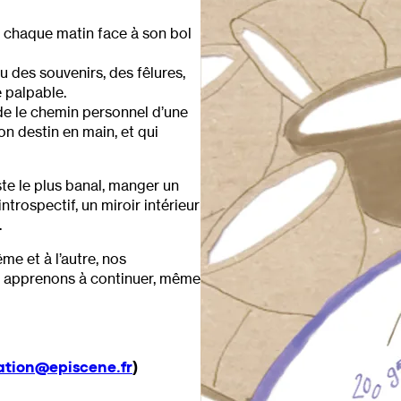
e chaque matin face à son bol
 des souvenirs, des fêlures,
e palpable.
rde le chemin personnel d’une
n destin en main, et qui
e le plus banal, manger un
ntrospectif, un miroir intérieur
.
me et à l’autre, nos
us apprenons à continuer, même
ation@episcene.fr
)