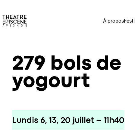
Aller
au
contenu
À propos
Festi
279 bols de
yogourt
Lundis 6, 13, 20 juillet – 11h40