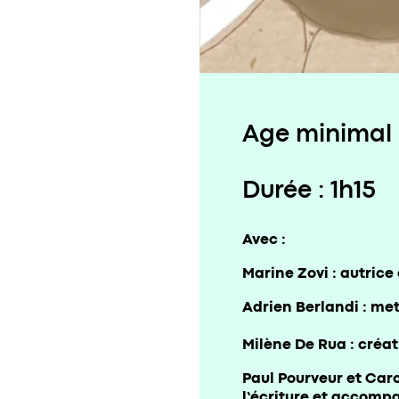
Age minimal r
Durée : 1h15
Avec :
Marine Zovi : autric
Adrien Berlandi : me
Milène De Rua : créat
Paul Pourveur et Caro
l’écriture et accom