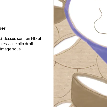
ger
ci-dessus sont en HD et
es via le clic droit –
l’image sous