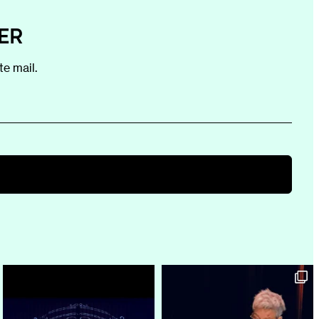
ER
e mail.