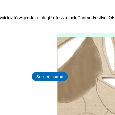
vals
Invités
Agenda
Le blog
Professionnels
Contact
Festival O
Seul en scène