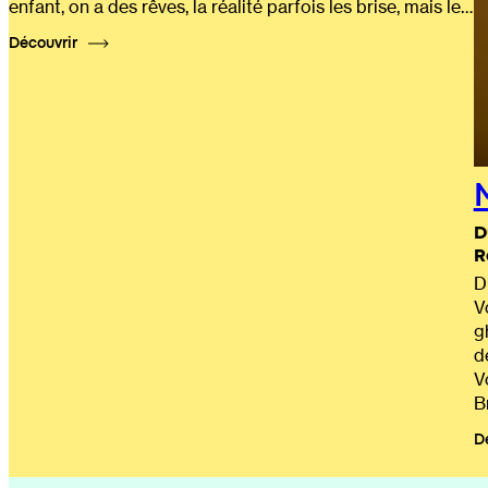
enfant, on a des rêves, la réalité parfois les brise, mais le…
Découvrir
D
R
D
V
g
d
V
B
D