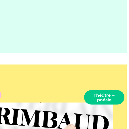
Théâtre –
poésie