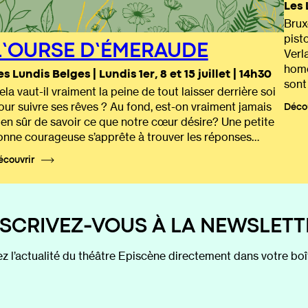
Les 
Bruxe
pist
L’OURSE D’ÉMERAUDE
Verl
homo
es Lundis Belges | Lundis 1er, 8 et 15 juillet | 14h30
sont
ela vaut-il vraiment la peine de tout laisser derrière soi
our suivre ses rêves ? Au fond, est-on vraiment jamais
Déco
ien sûr de savoir ce que notre cœur désire? Une petite
ionne courageuse s’apprête à trouver les réponses…
écouvrir
NSCRIVEZ-VOUS À LA NEWSLETT
z l’actualité du théâtre Episcène directement dans votre boît