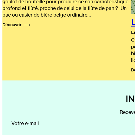
goulot de bouteille pour produire ce son caractéristique,
profond et flûté, proche de celui de la flûte de pan ? Un
bac ou casier de bière belge ordinaire…
Découvrir
L
C
p
b
l
D
I
Receve
Votre e-mail