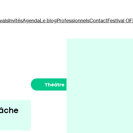
vals
Invités
Agenda
Le blog
Professionnels
Contact
Festival O
Théâtre
elâche