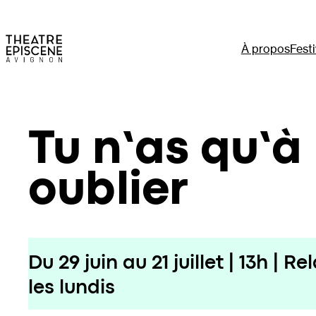
Aller
au
contenu
À propos
Festi
Tu n’as qu’à
oublier
Du 29 juin au 21 juillet | 13h | R
les lundis