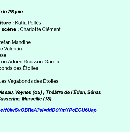
 le 28 juin
riture
:
Katia Pollès
n scène
:
Charlotte Clément
tefan Mandine
ic Valentin
sse
 ou Adrien Rousson-Garcia
onds des Étoiles
es Vagabonds des Étoiles
Oiseau
, Veynes (05) ;
Théâtre de l’Éden
, Sénas
Busserine
, Marseille (13)
u.be/f8lwSvOBReA?si=ddD0YmYPcEGU6Uap