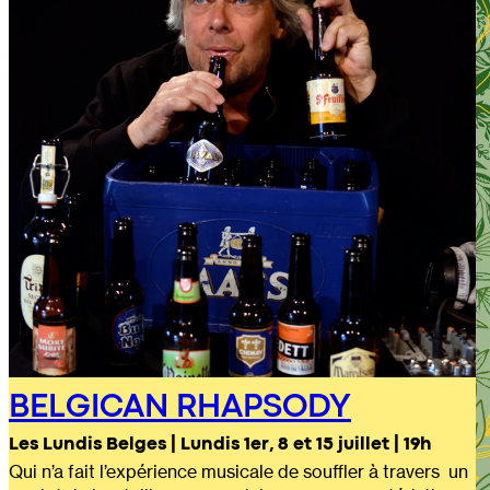
BELGICAN RHAPSODY
Les Lundis Belges | Lundis 1er, 8 et 15 juillet | 19h
Qui n’a fait l’expérience musicale de souffler à travers un