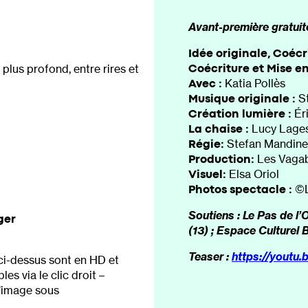
Avant-première gratuite
Idée originale, Coéc
Coécriture et Mise e
 plus profond, entre rires et
Avec :
Katia Pollès
Musique originale :
S
Création lumière :
Ér
La chaise :
Lucy Lage
Régie:
Stefan Mandine
Production:
Les Vagab
Visuel:
Elsa Oriol
Photos spectacle :
©L
Soutiens :
Le Pas de l’
ger
(13) ;
Espace Culturel 
Teaser :
https://yout
ci-dessus sont en HD et
es via le clic droit –
l’image sous