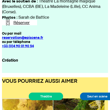
Avec le soutien de :
Théâtre La montagne magique
(Bruxelles), CCBA (BE), La Madeleine (Lille), CC Anima
(Corse).
Photos :
Sarah de Battice
Réserver
Ou par mail
reservation@episcene.fr
ou par téléphone
+33 (0)4 90 01 90 54
Création
VOUS POURRIEZ AUSSI AIMER
Théâtre
Seul en scène